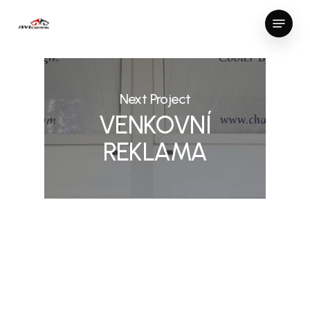
Skip
Menu
to
Close
main
Menu
content
Next Project
VENKOVNÍ
REKLAMA