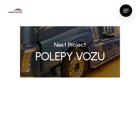
Skip
Menu
to
Close
main
Menu
content
Next Project
POLEPY VOZU