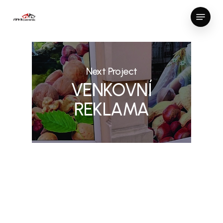
Skip
Menu
to
Close
main
Menu
content
Next Project
VENKOVNÍ
REKLAMA