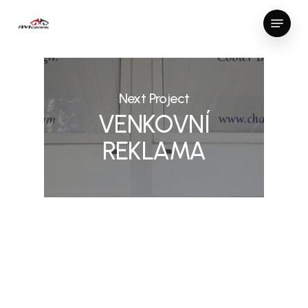
Skip
Menu
to
Close
main
Menu
content
Next Project
VENKOVNÍ
REKLAMA